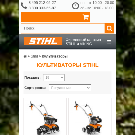
8 495 212-05-27
пн - пт 10:00 - 20:00
8 800 333-65-87
сб - вс 10:00 - 18:00
Фирменный магазин
STIHL и VIKING
STIHL
>
Stihl
>
Культиваторы
КУЛЬТИВАТОРЫ STIHL
VIKING
Показать:
OCHSENKOPF
Сортировка:
ПРИНАДЛЕЖНОСТИ
О КОМПАНИИ
ДОСТАВКА