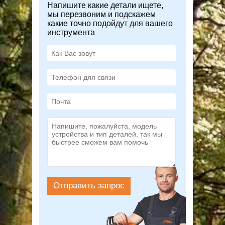
Напишите какие детали ищете,
мы перезвоним и подскажем
ОПЛАТА
какие точно подойдут для вашего
инструмента
ГАРАНТИЯ И СЕРВИС
ПОЛЬЗОВАТЕЛЬСКОЕ СОГЛАШЕНИЕ
КОНТАКТЫ
АКЦИИ
Отправить запрос