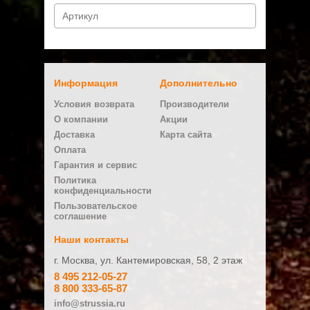
Информация
Дополнительно
Условия возврата
Производители
О компании
Акции
Доставка
Карта сайта
Оплата
Гарантия и сервис
Политика
конфиденциальности
Пользовательское
соглашение
Наши контакты
г. Москва, ул. Кантемировская, 58, 2 этаж
8 495 212-05-27
8 800 333-65-87
info@strussia.ru