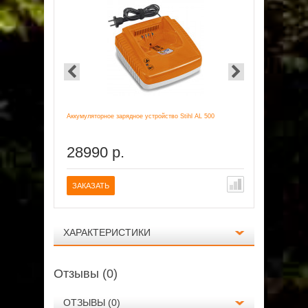
Аккумуляторное зарядное устройство Stihl AL 500
Аккумулятор S
28990 р.
15990
ЗАКАЗАТЬ
ПОД ЗАК
ХАРАКТЕРИСТИКИ
Отзывы (0)
ОТЗЫВЫ (0)