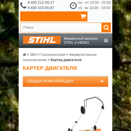
8 495 212-05-27
пн - пт 10:00 - 20:00
8 800 333-65-87
сб - вс 10:00 - 18:00
Фирменный магазин
STIHL и VIKING
STIHL
>
Stihl
>
Газонокосилки
>
Аккумуляторные
газонокосилки
>
Картер двигателя
КАРТЕР ДВИГАТЕЛЯ
VIKING
ОБЩАЯ ИНФОРМАЦИЯ
OCHSENKOPF
ПРИНАДЛЕЖНОСТИ
О КОМПАНИИ
ДОСТАВКА