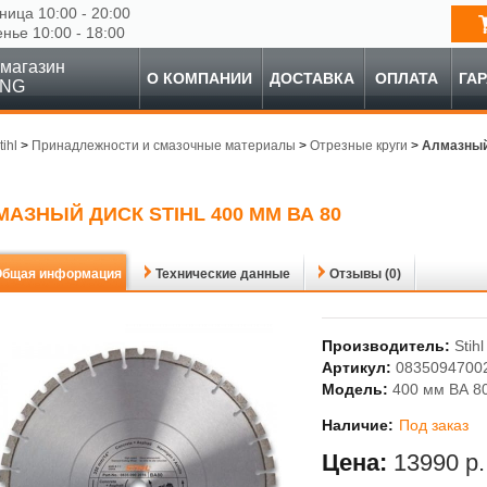
ница 10:00 - 20:00
енье 10:00 - 18:00
магазин
О КОМПАНИИ
ДОСТАВКА
ОПЛАТА
ГА
ING
tihl
>
Принадлежности и смазочные материалы
>
Отрезные круги
>
Алмазный 
МАЗНЫЙ ДИСК STIHL 400 ММ ВА 80
Общая информация
Технические данные
Отзывы (0)
Производитель:
Stihl
Артикул:
08350947002
Модель:
400 мм ВА 8
Наличие:
Под заказ
Цена:
13990 р.