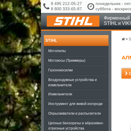
8 495 212-05-27
понедельник - пят
8 800 333-65-87
суббота - воскрес
Фирменный 
STIHL и VIK
>
S
STIHL
Мотопилы
АЛ
Мотокосы (Триммеры)
Газонокосилки
Воздуходувные устройства и
измельчители
Измельчители
Инструмент для живой изгороди
Опрыскиватели и распылители
Цепные бензорезы и абразивно-
отрезные устройства