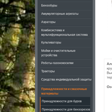
Бензобуры
Аккумуляторные агрегаты
Аэраторы
Комбисистема и
мультифункциональная система
Культиваторы
Мойки и очистительные
устройства
Роботы-газонокосилки
Ал
кр
Тракторы
Вы
те
Средства индивидуальной защиты
Ос
Принадлежности и смазочные
материалы
Принадлежности для буров
Принадлежности для бензорезов