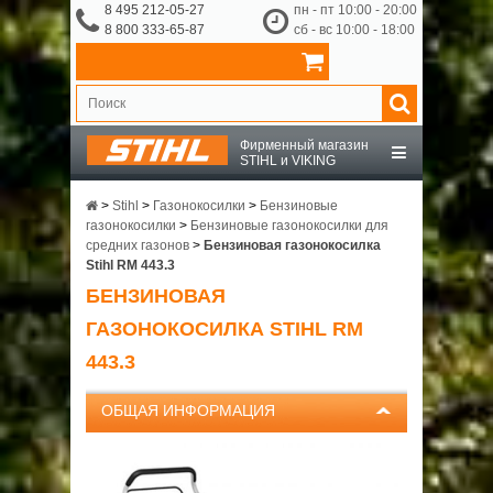
8 495 212-05-27
пн - пт 10:00 - 20:00
8 800 333-65-87
сб - вс 10:00 - 18:00
Фирменный магазин
STIHL и VIKING
STIHL
>
Stihl
>
Газонокосилки
>
Бензиновые
газонокосилки
>
Бензиновые газонокосилки для
средних газонов
>
Бензиновая газонокосилка
VIKING
Stihl RM 443.3
БЕНЗИНОВАЯ
OCHSENKOPF
ГАЗОНОКОСИЛКА STIHL RM
443.3
ПРИНАДЛЕЖНОСТИ
ОБЩАЯ ИНФОРМАЦИЯ
О КОМПАНИИ
ДОСТАВКА