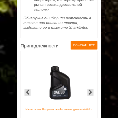
рычаг тросика дроссельной
заслонки;
Обнаружив ошибку или неточность в
тексте или описании товара,
выделите ее и нажмите Shift+Enter.
Принадлежности
ПОКАЗАТЬ ВСЕ
Масло летнее Husqvarna для 4-х тактных двигателей 0.6 л
Сервисный наб