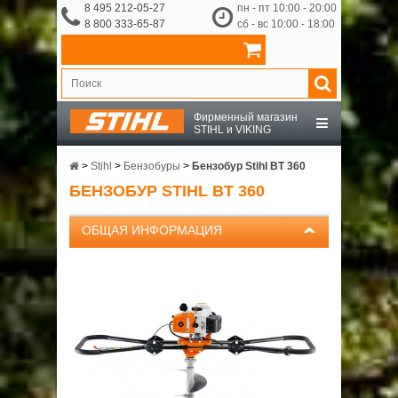
8 495 212-05-27
пн - пт 10:00 - 20:00
8 800 333-65-87
сб - вс 10:00 - 18:00
Фирменный магазин
STIHL и VIKING
STIHL
>
Stihl
>
Бензобуры
>
Бензобур Stihl BT 360
БЕНЗОБУР STIHL BT 360
VIKING
ОБЩАЯ ИНФОРМАЦИЯ
OCHSENKOPF
ПРИНАДЛЕЖНОСТИ
О КОМПАНИИ
ДОСТАВКА