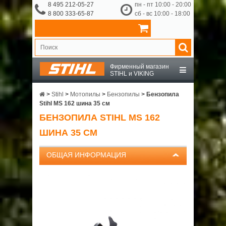
8 495 212-05-27
пн - пт 10:00 - 20:00
8 800 333-65-87
сб - вс 10:00 - 18:00
Фирменный магазин
STIHL и VIKING
STIHL
>
Stihl
>
Мотопилы
>
Бензопилы
>
Бензопила
Stihl MS 162 шина 35 см
БЕНЗОПИЛА STIHL MS 162
VIKING
ШИНА 35 СМ
OCHSENKOPF
ОБЩАЯ ИНФОРМАЦИЯ
ПРИНАДЛЕЖНОСТИ
О КОМПАНИИ
ДОСТАВКА