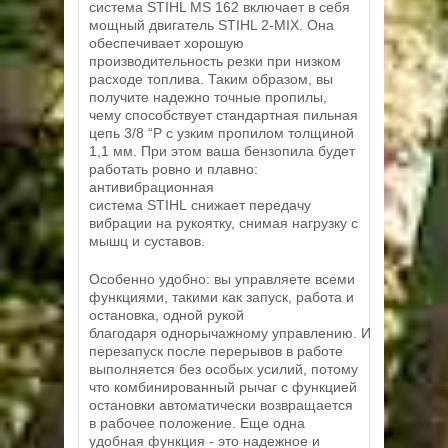
система STIHL MS 162 включает в себя
мощный двигатель STIHL 2-MIX. Она
обеспечивает хорошую
производительность резки при низком
расходе топлива. Таким образом, вы
получите надежно точные пропилы,
чему способствует стандартная пильная
цепь 3/8 “P с узким пропилом толщиной
1,1 мм. При этом ваша бензопила будет
работать ровно и плавно:
антивибрационная
система STIHL снижает передачу
вибрации на рукоятку, снимая нагрузку с
мышц и суставов.
Особенно удобно: вы управляете всеми
функциями, такими как запуск, работа и
остановка, одной рукой
благодаря однорычажному управлению. И
перезапуск после перерывов в работе
выполняется без особых усилий, потому
что комбинированный рычаг с функцией
остановки автоматически возвращается
в рабочее положение. Еще одна
удобная функция - это надежное и