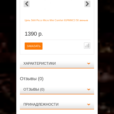
Цепь Stihl Picco Micro Mini Comfort 61PMMC3 50 звеньев
Заточное устр
1390 р.
5990 
авнение
В сравнение
ЗАКАЗАТЬ
ЗАКАЗАТ
ХАРАКТЕРИСТИКИ
Отзывы (0)
ОТЗЫВЫ (0)
ПРИНАДЛЕЖНОСТИ
Характеристики