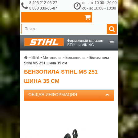
8 495 212-05-27
пн - пт 10:00 - 20:00
8 800 333-65-87
сб - вс 10:00 - 18:00
Фирменный магазин
STIHL и VIKING
STIHL
>
Stihl
>
Мотопилы
>
Бензопилы
>
Бензопила
Stihl MS 251 шина 35 см
БЕНЗОПИЛА STIHL MS 251
VIKING
ШИНА 35 СМ
OCHSENKOPF
ОБЩАЯ ИНФОРМАЦИЯ
ПРИНАДЛЕЖНОСТИ
О КОМПАНИИ
ДОСТАВКА