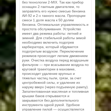
без технологии 2-MIX. Так как прибор
оснащен 2-тактным двигателем, то
заправлять его нужно смесью бензина
АИ-92 и 2-х такного масла. Пропорции
смеси 1 доля масла к 50 долям
бензина. Оптимальная управляемость и
простота обслуживания. Устройство
имеет два режима работы: летний и
зимний. Для стабильной работы зимой
необходимо включить подогрев
карбюратора, который обдувается
подогретым воздухом. Переключение
режимов происходит легким движением
руки. Очистка воздуха перед воздушным
фильтром — при всасывании воздуха по
круговой траектории в маховике,
происходит удаление крупных и
тяжелых частиц пыли, грязи, за счет
центробежной силы, и удаление их
наружу вверх (через подъемную рампу).
Запатентованная масляная и топливная
крышки баков открываются и
закрываются без дополнительного
инструмента одной рукой. Удобное
управление пилой — осуществляется