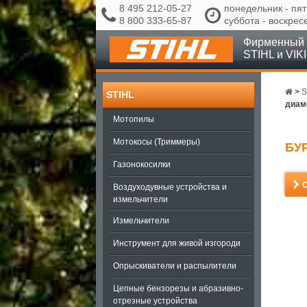
8 495 212-05-27
понедельник - пят
8 800 333-65-87
суббота - воскрес
Фирменный 
STIHL и VIK
>
S
STIHL
диам
Мотопилы
Мотокосы (Триммеры)
БУР
Газонокосилки
Воздуходувные устройства и
измельчители
Измельчители
Инструмент для живой изгороди
Опрыскиватели и распылители
Цепные бензорезы и абразивно-
отрезные устройства