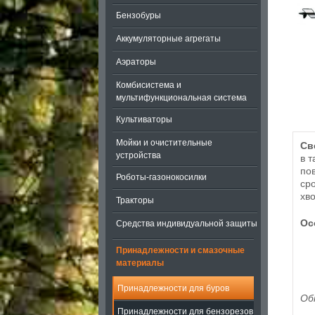
Бензобуры
Аккумуляторные агрегаты
Аэраторы
Комбисистема и
мультифункциональная система
Культиваторы
Мойки и очистительные
Св
устройства
в 
по
Роботы-газонокосилки
ср
хв
Тракторы
Ос
Средства индивидуальной защиты
Принадлежности и смазочные
материалы
Принадлежности для буров
Об
Принадлежности для бензорезов