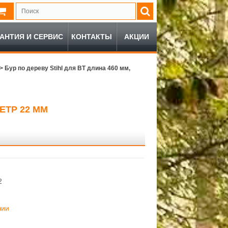
РАНТИЯ И СЕРВИС
КОНТАКТЫ
АКЦИИ
>
Бур по дереву Stihl для BT длина 460 мм,
ЕТР 22 ММ
2
2
чии