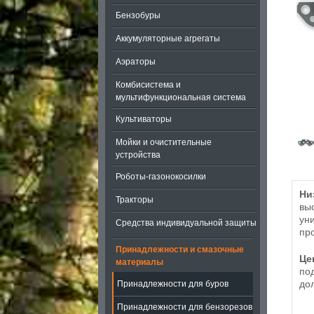
Бензобуры
Аккумуляторные агрегаты
Аэраторы
Комбисистема и
мультифункциональная система
Культиваторы
Мойки и очистительные
устройства
Роботы-газонокосилки
Ни
Тракторы
вы
ун
Средства индивидуальной защиты
пр
Принадлежности и смазочные
Це
материалы
по
дол
Принадлежности для буров
Принадлежности для бензорезов