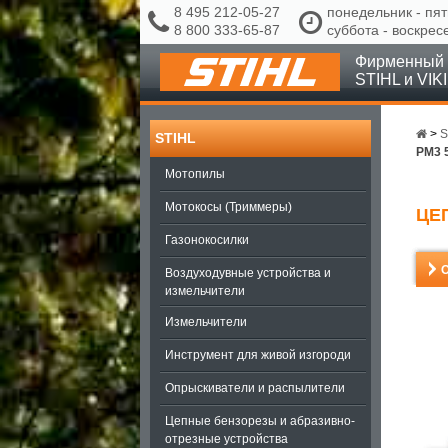
8 495 212-05-27
понедельник - пят
8 800 333-65-87
суббота - воскрес
Фирменный 
STIHL и VIK
>
S
STIHL
PM3 
Мотопилы
Мотокосы (Триммеры)
ЦЕП
Газонокосилки
Воздуходувные устройства и
измельчители
Измельчители
Инструмент для живой изгороди
Опрыскиватели и распылители
Цепные бензорезы и абразивно-
отрезные устройства