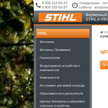
8 495 212-05-27
понедельник - пят
8 800 333-65-87
суббота - воскрес
Фирменный 
STIHL и VIK
>
S
STIHL
63PM
Мотопилы
Мотокосы (Триммеры)
ЦЕП
Газонокосилки
Воздуходувные устройства и
измельчители
Измельчители
Инструмент для живой изгороди
Опрыскиватели и распылители
Цепные бензорезы и абразивно-
отрезные устройства