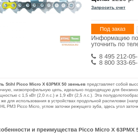
Запросить счет
Под заказ
Информацию по
уточнить по те
8 495 212-05
8 800 333-65
пь Stihl Picco Micro X 63PMX 50 звеньев
представляет собой высо
очную, низкопрофильную цепь, идеально подходящую для бензино
ностью с 1,5 кВт (2,0 л.с.) и 1,9 кВт (2,5 л.с.). Эта полудолотооб
к же для использования в устройствах продольной распиловки (напр
HL PM3 Picco Micro, углом заточки режущего зуба, здесь угол заточ
обенности и преимущества Picco Micro X 63PMX 