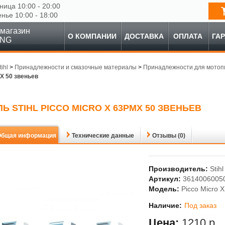
ница 10:00 - 20:00
енье 10:00 - 18:00
магазин
О КОМПАНИИ
ДОСТАВКА
ОПЛАТА
ГА
ING
tihl
>
Принадлежности и смазочные материалы
>
Принадлежности для мотоп
X 50 звеньев
Ь STIHL PICCO MICRO X 63PMX 50 ЗВЕНЬЕВ
Общая информация
Технические данные
Отзывы (0)
Производитель:
Stihl
Артикул:
3614006005
Модель:
Picco Micro 
Наличие:
Под заказ
Цена:
1210 р.