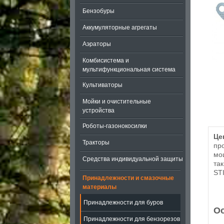
Бензобуры
Аккумуляторные агрегаты
Аэраторы
Комбисистема и
мультифункциональная система
Культиваторы
Мойки и очистительные
устройства
Роботы-газонокосилки
Це
Тракторы
пр
мощ
Средства индивидуальной защиты
та
STI
Принадлежности и смазочные
материалы
Принадлежности для буров
Ос
Принадлежности для бензорезов