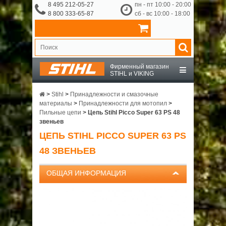
8 495 212-05-27
пн - пт 10:00 - 20:00
8 800 333-65-87
сб - вс 10:00 - 18:00
Фирменный магазин
STIHL и VIKING
STIHL
>
Stihl
>
Принадлежности и смазочные
материалы
>
Принадлежности для мотопил
>
Пильные цепи
>
Цепь Stihl Picco Super 63 PS 48
VIKING
звеньев
ЦЕПЬ STIHL PICCO SUPER 63 PS
OCHSENKOPF
48 ЗВЕНЬЕВ
ПРИНАДЛЕЖНОСТИ
ОБЩАЯ ИНФОРМАЦИЯ
О КОМПАНИИ
ДОСТАВКА