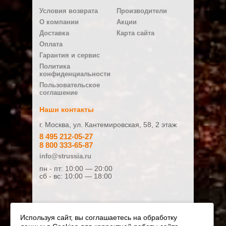
Написать отзыв
Условия возврата
Производители
Ваше имя:
О компании
Акции
Доставка
Карта сайта
Оплата
E-mail
Гарантия и сервис
Политика
конфиденциальности
Плюсы
Пользовательское
соглашение
Наши контакты
г. Москва, ул. Кантемировская, 58, 2 этаж
Минусы
8 495 212-05-27
8 800 333-65-87
info@strussia.ru
пн - пт: 10:00 — 20:00
сб - вс: 10:00 — 18:00
Ваш отзыв:
Используя сайт, вы соглашаетесь на обработку