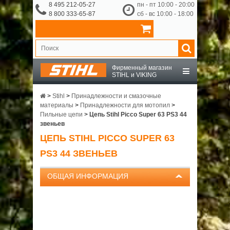
8 495 212-05-27
пн - пт 10:00 - 20:00
8 800 333-65-87
сб - вс 10:00 - 18:00
Фирменный магазин
STIHL и VIKING
STIHL
>
Stihl
>
Принадлежности и смазочные
материалы
>
Принадлежности для мотопил
>
Пильные цепи
>
Цепь Stihl Picco Super 63 PS3 44
VIKING
звеньев
ЦЕПЬ STIHL PICCO SUPER 63
OCHSENKOPF
PS3 44 ЗВЕНЬЕВ
ПРИНАДЛЕЖНОСТИ
ОБЩАЯ ИНФОРМАЦИЯ
О КОМПАНИИ
ДОСТАВКА