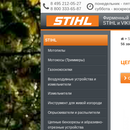
8 495 212-05-27
понедельник - пят
8 800 333-65-87
суббота - воскрес
Фирменный 
STIHL и VIK
>
S
STIHL
56 з
Мотопилы
Мотокосы (Триммеры)
ЦЕП
Газонокосилки
Воздуходувные устройства и
измельчители
Измельчители
Инструмент для живой изгороди
Опрыскиватели и распылители
Цепные бензорезы и абразивно-
отрезные устройства