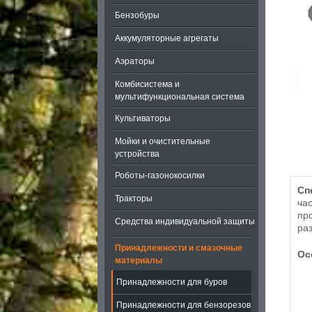
Бензобуры
Аккумуляторные агрегаты
Аэраторы
Комбисистема и
мультифункциональная система
Культиваторы
Мойки и очистительные
устройства
Роботы-газонокосилки
Сп
Тракторы
ча
пр
Средства индивидуальной защиты
ра
Принадлежности и смазочные
Ос
материалы
Принадлежности для буров
Принадлежности для бензорезов