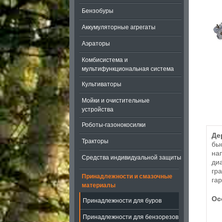
Бензобуры
Аккумуляторные агрегаты
Аэраторы
Комбисистема и
мультифункциональная система
Культиваторы
Мойки и очистительные
устройства
Роботы-газонокосилки
Де
Тракторы
бы
на
Средства индивидуальной защиты
ди
гр
Принадлежности и смазочные
га
материалы
Ос
Принадлежности для буров
Принадлежности для бензорезов