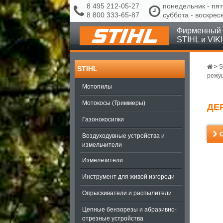
8 495 212-05-27
понедельник - пят
8 800 333-65-87
суббота - воскрес
Фирменный 
STIHL и VIK
>
S
STIHL
режу
Мотопилы
Мотокосы (Триммеры)
ДЕ
Газонокосилки
Воздуходувные устройства и
измельчители
Измельчители
Инструмент для живой изгороди
Опрыскиватели и распылители
Цепные бензорезы и абразивно-
отрезные устройства