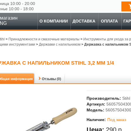
ница 10:00 - 20:00
енье 10:00 - 18:00
магазин
О КОМПАНИИ
ДОСТАВКА
ОПЛАТА
ГА
ING
tihl
>
Принадлежности и смазочные материалы
>
Инструменты для ухода за 
щими инструментами
>
Державки с напильником
>
Державка с напильником Sti
РЖАВКА С НАПИЛЬНИКОМ STIHL 3,2 ММ 1/4
Общая информация
Отзывы (0)
Производитель:
Stihl
Артикул:
5605750430
Модель:
5605750430
Наличие:
Под заказ
Цена:
290 р.