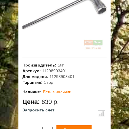
ОПЛАТА
ГАРАНТИЯ И СЕРВИС
ПОЛЬЗОВАТЕЛЬСКОЕ СОГЛАШЕНИЕ
КОНТАКТЫ
Производитель:
Stihl
АКЦИИ
Артикул:
11298903401
Для модели:
11298903401
Гарантия:
1 год
Наличие:
Есть в наличии
Цена:
630 р.
Запросить счет