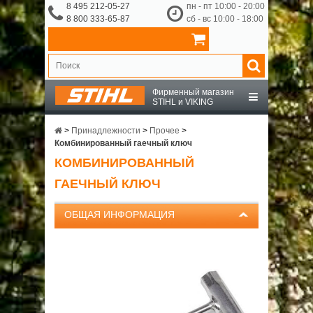
8 495 212-05-27
пн - пт 10:00 - 20:00
8 800 333-65-87
сб - вс 10:00 - 18:00
Фирменный магазин
STIHL и VIKING
STIHL
>
Принадлежности
>
Прочее
>
Комбинированный гаечный ключ
КОМБИНИРОВАННЫЙ
VIKING
ГАЕЧНЫЙ КЛЮЧ
OCHSENKOPF
ОБЩАЯ ИНФОРМАЦИЯ
ПРИНАДЛЕЖНОСТИ
О КОМПАНИИ
ДОСТАВКА