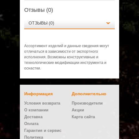
Отзывы (0)
ОТЗЫВЫ (0)
Ассортимент изделий и данные сведения могут
отличаться в зависимости от экспортного
исполнения. Возможны конструктивные и
технологические модификации инструмента и
оснастки.
Нет отзывов о данном товаре.
Информация
Дополнительно
Написать отзыв
Условия возврата
Производители
Ваше имя:
О компании
Акции
Доставка
Карта сайта
Оплата
E-mail
Гарантия и сервис
Политика