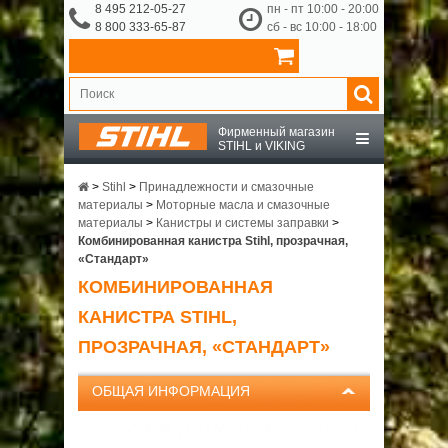
8 495 212-05-27
пн - пт 10:00 - 20:00
8 800 333-65-87
сб - вс 10:00 - 18:00
Фирменный магазин
STIHL и VIKING
STIHL
>
Stihl
>
Принадлежности и смазочные
материалы
>
Моторные масла и смазочные
материалы
>
Канистры и системы заправки
>
VIKING
Комбинированная канистра Stihl, прозрачная,
«Стандарт»
КОМБИНИРОВАННАЯ
OCHSENKOPF
КАНИСТРА STIHL,
ПРИНАДЛЕЖНОСТИ
ПРОЗРАЧНАЯ, «СТАНДАРТ»
О КОМПАНИИ
ОБЩАЯ ИНФОРМАЦИЯ
ДОСТАВКА