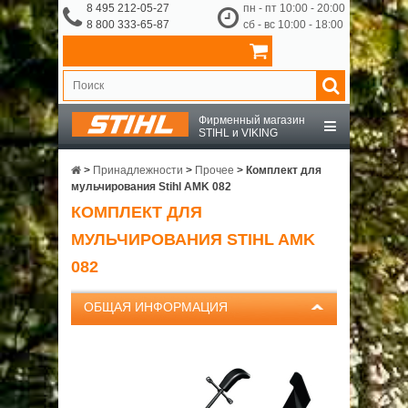
8 495 212-05-27
пн - пт 10:00 - 20:00
8 800 333-65-87
сб - вс 10:00 - 18:00
Фирменный магазин
STIHL и VIKING
STIHL
>
Принадлежности
>
Прочее
>
Комплект для
мульчирования Stihl AMK 082
КОМПЛЕКТ ДЛЯ
VIKING
МУЛЬЧИРОВАНИЯ STIHL AMK
OCHSENKOPF
082
ОБЩАЯ ИНФОРМАЦИЯ
ПРИНАДЛЕЖНОСТИ
О КОМПАНИИ
ДОСТАВКА