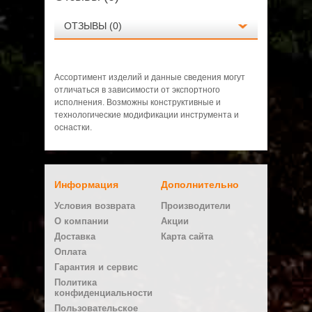
ОТЗЫВЫ (0)
Ассортимент изделий и данные сведения могут
отличаться в зависимости от экспортного
исполнения. Возможны конструктивные и
технологические модификации инструмента и
оснастки.
Нет отзывов о данном товаре.
Информация
Дополнительно
Написать отзыв
Условия возврата
Производители
Ваше имя:
О компании
Акции
Доставка
Карта сайта
Оплата
E-mail
Гарантия и сервис
Политика
конфиденциальности
Плюсы
Пользовательское