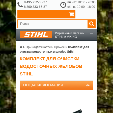
8 495 212-05-27
пн - пт 10:00 - 20:00
8 800 333-65-87
сб - вс 10:00 - 18:00
Фирменный магазин
STIHL и VIKING
STIHL
>
Принадлежности
>
Прочее
>
Комплект для
очистки водосточных желобов Stihl
КОМПЛЕКТ ДЛЯ ОЧИСТКИ
VIKING
ВОДОСТОЧНЫХ ЖЕЛОБОВ
OCHSENKOPF
STIHL
ОБЩАЯ ИНФОРМАЦИЯ
ПРИНАДЛЕЖНОСТИ
О КОМПАНИИ
ДОСТАВКА