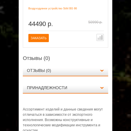
Воздуходувное устройство Stihl BG 86
Всасывающий 
44490 р.
50990 р.
23990
ЗАКАЗАТЬ
ЗАКАЗАТ
Отзывы (0)
ОТЗЫВЫ (0)
ПРИНАДЛЕЖНОСТИ
ПОКАЗАТЬ ВСЕ
Ассортимент изделий и данные сведения могут
отличаться в зависимости от экспортного
исполнения. Возможны конструктивные и
Нет отзывов о данном товаре.
технологические модификации инструмента и
оснастки.