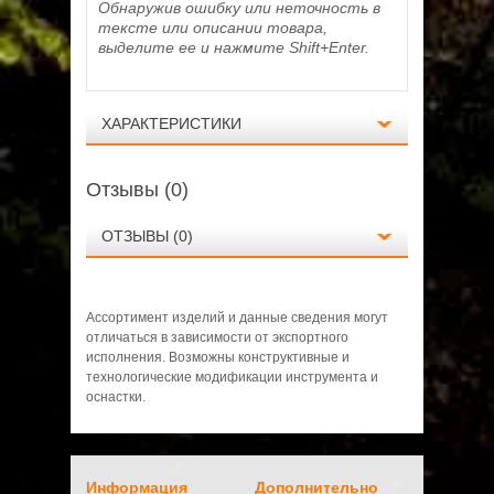
Обнаружив ошибку или неточность в
тексте или описании товара,
выделите ее и нажмите Shift+Enter.
ХАРАКТЕРИСТИКИ
Отзывы (0)
ОТЗЫВЫ (0)
Ассортимент изделий и данные сведения могут
Характеристики
отличаться в зависимости от экспортного
исполнения. Возможны конструктивные и
Вес, кг
0.4
технологические модификации инструмента и
Высота, мм
70
оснастки.
Нет отзывов о данном товаре.
Длина, мм
241
Ширина, мм
178
Информация
Дополнительно