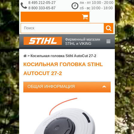
8 495 212-05-27
пн - пт 10:00 - 20:00
8 800 333-65-87
сб - вс 10:00 - 18:00
Фирменный магазин
STIHL и VIKING
STIHL
>
Косильная головка Stihl AutoCut 27-2
КОСИЛЬНАЯ ГОЛОВКА STIHL
VIKING
AUTOCUT 27-2
OCHSENKOPF
ОБЩАЯ ИНФОРМАЦИЯ
ПРИНАДЛЕЖНОСТИ
О КОМПАНИИ
ДОСТАВКА