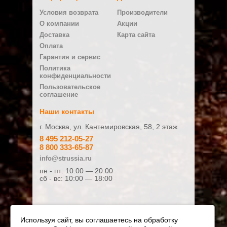
Написать отзыв
Условия возврата
Производители
Ваше имя:
О компании
Акции
Доставка
Карта сайта
Оплата
E-mail
Гарантия и сервис
Политика
конфиденциальности
Плюсы
Пользовательское
соглашение
Наши контакты
г. Москва, ул. Кантемировская, 58, 2 этаж
Минусы
8 495 212-05-27
8 800 333-65-87
info@strussia.ru
пн - пт: 10:00 — 20:00
сб - вс: 10:00 — 18:00
Ваш отзыв:
Используя сайт, вы соглашаетесь на обработку