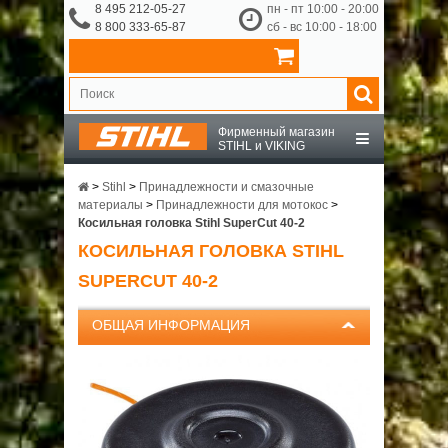
8 495 212-05-27
пн - пт 10:00 - 20:00
8 800 333-65-87
сб - вс 10:00 - 18:00
Фирменный магазин
STIHL и VIKING
STIHL
>
Stihl
>
Принадлежности и смазочные
материалы
>
Принадлежности для мотокос
>
Косильная головка Stihl SuperCut 40-2
VIKING
КОСИЛЬНАЯ ГОЛОВКА STIHL
SUPERCUT 40-2
OCHSENKOPF
ОБЩАЯ ИНФОРМАЦИЯ
ПРИНАДЛЕЖНОСТИ
О КОМПАНИИ
ДОСТАВКА