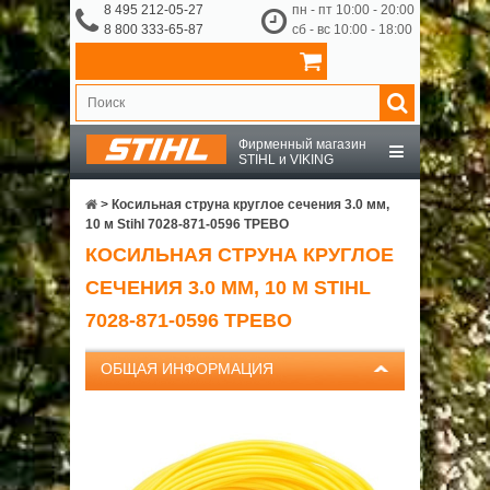
8 495 212-05-27
пн - пт 10:00 - 20:00
8 800 333-65-87
сб - вс 10:00 - 18:00
Фирменный магазин
STIHL и VIKING
STIHL
>
Косильная струна круглое сечения 3.0 мм,
10 м Stihl 7028-871-0596 ТРЕВО
КОСИЛЬНАЯ СТРУНА КРУГЛОЕ
VIKING
СЕЧЕНИЯ 3.0 ММ, 10 М STIHL
OCHSENKOPF
7028-871-0596 ТРЕВО
ОБЩАЯ ИНФОРМАЦИЯ
ПРИНАДЛЕЖНОСТИ
О КОМПАНИИ
ДОСТАВКА