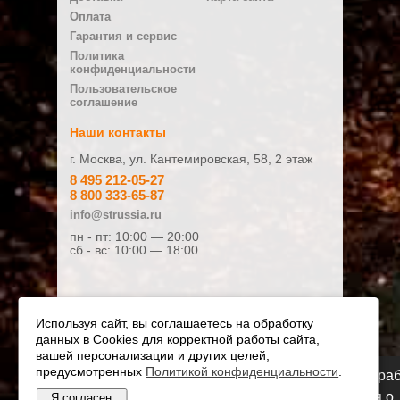
Оплата
E-mail
Гарантия и сервис
Политика
конфиденциальности
Плюсы
Пользовательское
соглашение
Наши контакты
г. Москва, ул. Кантемировская, 58, 2 этаж
Минусы
8 495 212-05-27
8 800 333-65-87
info@strussia.ru
пн - пт: 10:00 — 20:00
сб - вс: 10:00 — 18:00
Ваш отзыв:
Используя сайт, вы соглашаетесь на обработку
данных в Cookies для корректной работы сайта,
Оценка:
вашей персонализации и других целей,
предусмотренных
Плохо
Политикой конфиденциальности
Хорошо
.
Мы переезжаем! С 21 июля магазин будет ра
по новому адресу. Подробная информация о
Я согласен
© Официальный дилер STIHL и VIKING 2010 - 2026