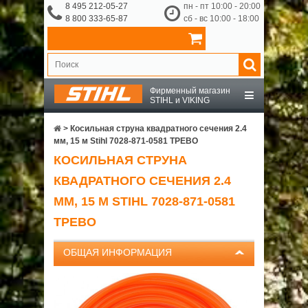
8 495 212-05-27
пн - пт 10:00 - 20:00
8 800 333-65-87
сб - вс 10:00 - 18:00
Фирменный магазин
STIHL и VIKING
STIHL
>
Косильная струна квадратного сечения 2.4
мм, 15 м Stihl 7028-871-0581 ТРЕВО
КОСИЛЬНАЯ СТРУНА
VIKING
КВАДРАТНОГО СЕЧЕНИЯ 2.4
OCHSENKOPF
ММ, 15 М STIHL 7028-871-0581
ТРЕВО
ПРИНАДЛЕЖНОСТИ
ОБЩАЯ ИНФОРМАЦИЯ
О КОМПАНИИ
ДОСТАВКА