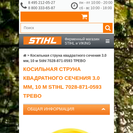
8 495 212-05-27
пн - пт 10:00 - 20:00
8 800 333-65-87
сб - вс 10:00 - 18:00
Фирменный магазин
STIHL и VIKING
STIHL
>
Косильная струна квадратного сечения 3.0
мм, 10 м Stihl 7028-871-0593 ТРЕВО
КОСИЛЬНАЯ СТРУНА
VIKING
КВАДРАТНОГО СЕЧЕНИЯ 3.0
OCHSENKOPF
ММ, 10 М STIHL 7028-871-0593
ТРЕВО
ПРИНАДЛЕЖНОСТИ
ОБЩАЯ ИНФОРМАЦИЯ
О КОМПАНИИ
ДОСТАВКА