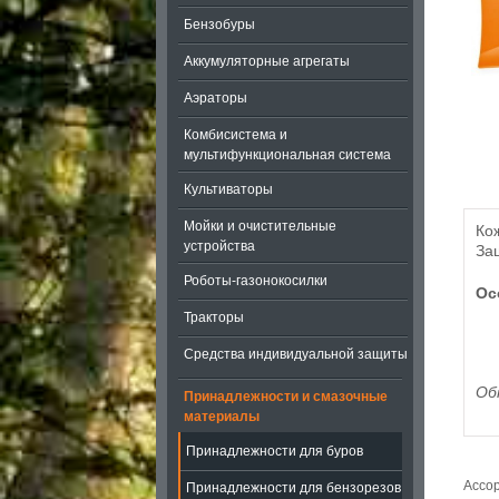
Бензобуры
Аккумуляторные агрегаты
Аэраторы
Комбисистема и
мультифункциональная система
Культиваторы
Мойки и очистительные
Кож
устройства
За
Роботы-газонокосилки
Ос
Тракторы
Средства индивидуальной защиты
Об
Принадлежности и смазочные
материалы
Принадлежности для буров
Ассор
Принадлежности для бензорезов