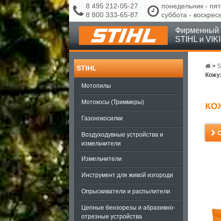
8 495 212-05-27
понедельник - пят
8 800 333-65-87
суббота - воскрес
Фирменный 
STIHL и VIK
>
S
STIHL
Кожух
Мотопилы
Мотокосы (Триммеры)
КОЖ
Газонокосилки
Воздуходувные устройства и
измельчители
Измельчители
Инструмент для живой изгороди
Опрыскиватели и распылители
Цепные бензорезы и абразивно-
отрезные устройства