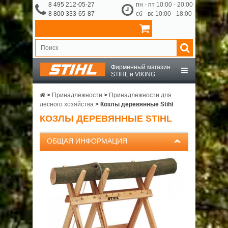
8 495 212-05-27
пн - пт 10:00 - 20:00
8 800 333-65-87
сб - вс 10:00 - 18:00
Фирменный магазин
STIHL и VIKING
STIHL
>
Принадлежности
>
Принадлежности для
лесного хозяйства
>
Козлы деревянные Stihl
КОЗЛЫ ДЕРЕВЯННЫЕ STIHL
VIKING
ОБЩАЯ ИНФОРМАЦИЯ
OCHSENKOPF
ПРИНАДЛЕЖНОСТИ
О КОМПАНИИ
ДОСТАВКА