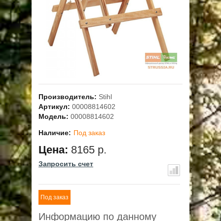
ОПЛАТА
ГАРАНТИЯ И СЕРВИС
ПОЛЬЗОВАТЕЛЬСКОЕ СОГЛАШЕНИЕ
КОНТАКТЫ
Производитель:
Stihl
Артикул:
00008814602
Модель:
00008814602
АКЦИИ
Наличие:
Под заказ
Цена:
8165 р.
Запросить счет
Под заказ
Информацию по данному