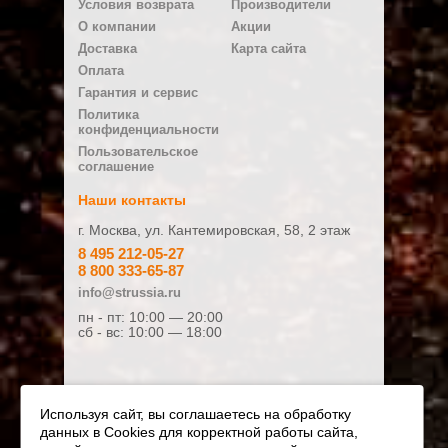
Условия возврата
Производители
E-mail
О компании
Акции
Доставка
Карта сайта
Бензопила Stihl MS 250 C-BE шина 35 см
Бензопила St
Оплата
Плюсы
Гарантия и сервис
43990 р.
41990
Политика
конфиденциальности
Пользовательское
ЗАКАЗАТЬ
ЗАКАЗАТ
соглашение
Минусы
Наши контакты
г. Москва, ул. Кантемировская, 58, 2 этаж
8 495 212-05-27
8 800 333-65-87
Ваш отзыв:
info@strussia.ru
пн - пт: 10:00 — 20:00
сб - вс: 10:00 — 18:00
Оценка:
Плохо
Хорошо
Используя сайт, вы соглашаетесь на обработку
данных в Cookies для корректной работы сайта,
Я даю согласие на обработку