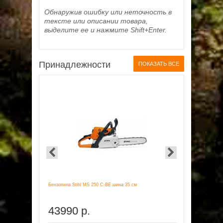
Обнаружив ошибку или неточность в
тексте или описании товара,
выделите ее и нажмите Shift+Enter.
Принадлежности
ПОКАЗАТЬ ВСЕ
Бензопила Stihl MS 250 C-BE шина 35 см
Бензопила St
43990 р.
41990