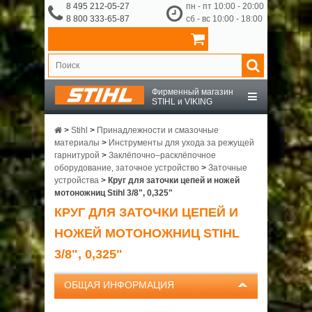
8 495 212-05-27
пн - пт 10:00 - 20:00
8 800 333-65-87
сб - вс 10:00 - 18:00
Фирменный магазин
STIHL и VIKING
STIHL
>
Stihl
>
Принадлежности и смазочные
материалы
>
Инструменты для ухода за режущей
гарнитурой
>
Заклёпочно–расклёпочное
VIKING
оборудование, заточное устройство
>
Заточные
устройства
>
Круг для заточки цепей и ножей
мотоножниц Stihl 3/8", 0,325"
OCHSENKOPF
КРУГ ДЛЯ ЗАТОЧКИ ЦЕПЕЙ И
НОЖЕЙ МОТОНОЖНИЦ STIHL
ПРИНАДЛЕЖНОСТИ
3/8", 0,325"
О КОМПАНИИ
ОБЩАЯ ИНФОРМАЦИЯ
ДОСТАВКА