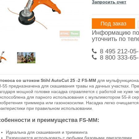
Запросить счет
Под заказ
Информацию по
уточнить по те
8 495 212-05
8 800 333-65
токоса со штоком Stihl AutoCut 25 -2 FS-MM
для мульфункциональ
-55 предназначена для скашивания травы на дачных участках. Пре
агодаря мощной головке насадка справляется с работой не хуже ч
испособлена для парного использования с мультимотором 55-й сер
иобретения триммера или газонокосилки. Насадка легко очищается
рактеристики при правильном использовании.
обенности и преимущества FS-MM:
Идеальна для скашивания и тримминга
Разрешается использовать с любыми базовыми двигателями