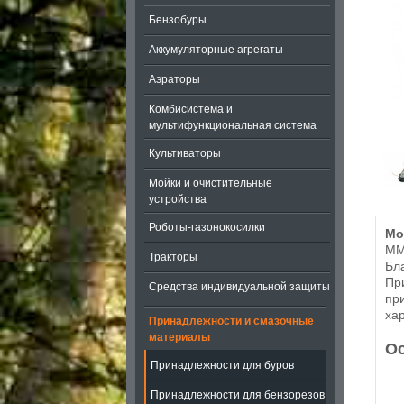
Бензобуры
Аккумуляторные агрегаты
Аэраторы
Комбисистема и
мультифункциональная система
Культиваторы
Мойки и очистительные
устройства
Роботы-газонокосилки
Мо
ММ
Тракторы
Бл
Пр
Средства индивидуальной защиты
пр
ха
Принадлежности и смазочные
материалы
Ос
Принадлежности для буров
Принадлежности для бензорезов