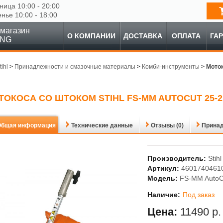
ница 10:00 - 20:00
енье 10:00 - 18:00
магазин
О КОМПАНИИ
ДОСТАВКА
ОПЛАТА
ГА
ING
tihl
>
Принадлежности и смазочные материалы
>
Комби-инструменты
>
Моток
ТОКОСА СО ШТОКОМ STIHL FS-MM AUTOCUT 25-2
Общая информация
Технические данные
Отзывы (0)
Прина
Производитель:
Stihl
Артикул:
4601740461
Модель:
FS-MM AutoC
Наличие:
Под заказ
Цена:
11490 р.