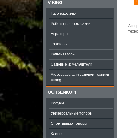
VIKING
Газонокосилки
Роботы-газонокосилки
Ассор
техно
Аэраторы
Тракторы
Культиваторы
Садовые измельчители
Аксессуары для садовой техники
Viking
OCHSENKOPF
Колуны
Универсальные топоры
Спортивные топоры
Клинья