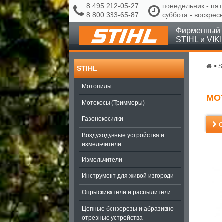
8 495 212-05-27
понедельник - пят
8 800 333-65-87
суббота - воскрес
Фирменный 
STIHL и VIK
>
S
STIHL
Мотопилы
МО
Мотокосы (Триммеры)
Газонокосилки
Воздуходувные устройства и
измельчители
Измельчители
Инструмент для живой изгороди
Опрыскиватели и распылители
Цепные бензорезы и абразивно-
отрезные устройства