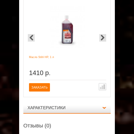
Масло Stihl HP, 1 л
Масло Stihl H
1410 р.
1690 
ЗАКАЗАТЬ
ЗАКАЗАТ
ХАРАКТЕРИСТИКИ
Отзывы (0)