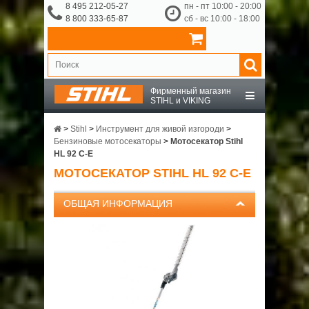
8 495 212-05-27
пн - пт 10:00 - 20:00
8 800 333-65-87
сб - вс 10:00 - 18:00
Фирменный магазин
STIHL и VIKING
STIHL
>
Stihl
>
Инструмент для живой изгороди
>
Бензиновые мотосекаторы
>
Мотосекатор Stihl
HL 92 C-E
VIKING
МОТОСЕКАТОР STIHL HL 92 C-E
OCHSENKOPF
ОБЩАЯ ИНФОРМАЦИЯ
ПРИНАДЛЕЖНОСТИ
О КОМПАНИИ
ДОСТАВКА