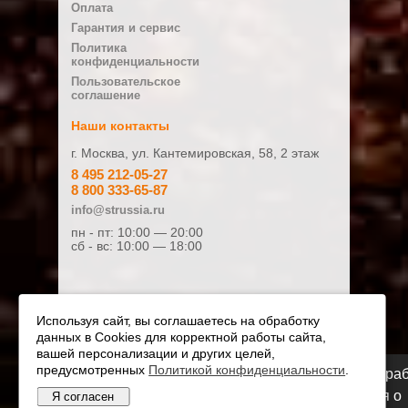
Оплата
Тип двигателя
2х тактный
Гарантия и сервис
ЗАКАЗАТЬ
ЗАКАЗАТ
Политика
Уровень вибрации слева/
5,2 / 5
Минусы
конфиденциальности
справа, м/с²
Пользовательское
соглашение
Уровень звукового давления,
89
дБ(A)
Наши контакты
Ваш отзыв:
Уровень звуковой мощности,
103
г. Москва, ул. Кантемировская, 58, 2 этаж
дБ(A)
8 495 212-05-27
8 800 333-65-87
Частота вращения при Pмакс
7000
info@strussia.ru
об/мин
пн - пт: 10:00 — 20:00
Оценка:
Частота ходов об/мин
3.650
сб - вс: 10:00 — 18:00
Плохо
Хорошо
Я даю согласие на обработку
персональных данных и соглашаюсь с
Используя сайт, вы соглашаетесь на обработку
Политикой конфиденциальности
.
данных в Cookies для корректной работы сайта,
вашей персонализации и других целей,
предусмотренных
Политикой конфиденциальности
.
Мы переезжаем! С 21 июля магазин будет ра
ОТПРАВИТЬ ОТЗЫВ
по новому адресу. Подробная информация о
Я согласен
© Официальный дилер STIHL и VIKING 2010 - 2026