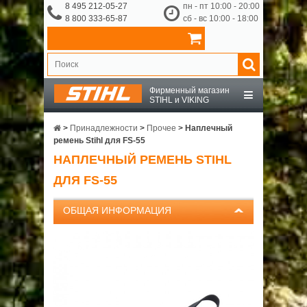
8 495 212-05-27
пн - пт 10:00 - 20:00
8 800 333-65-87
сб - вс 10:00 - 18:00
Фирменный магазин
STIHL и VIKING
STIHL
>
Принадлежности
>
Прочее
>
Наплечный
ремень Stihl для FS-55
НАПЛЕЧНЫЙ РЕМЕНЬ STIHL
VIKING
ДЛЯ FS-55
OCHSENKOPF
ОБЩАЯ ИНФОРМАЦИЯ
ПРИНАДЛЕЖНОСТИ
О КОМПАНИИ
ДОСТАВКА