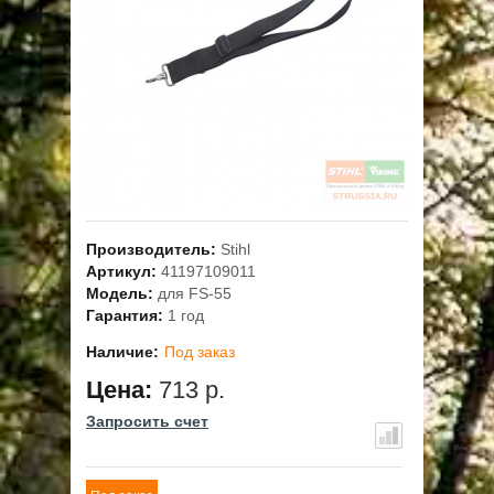
ОПЛАТА
ГАРАНТИЯ И СЕРВИС
ПОЛЬЗОВАТЕЛЬСКОЕ СОГЛАШЕНИЕ
КОНТАКТЫ
Производитель:
Stihl
АКЦИИ
Артикул:
41197109011
Модель:
для FS-55
Гарантия:
1 год
Наличие:
Под заказ
Цена:
713 р.
Запросить счет