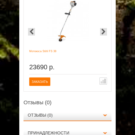
Мотокоса Stihl FS 38
Мотокоса Sti
23690 р.
29990
ЗАКАЗАТЬ
ПОД ЗАК
Отзывы (0)
ОТЗЫВЫ (0)
ПРИНАДЛЕЖНОСТИ