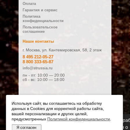
Оплата
Плюсы
Гарантия и сервис
51990 р.
54990
Политика
конфиденциальности
Пользовательское
ПОД ЗАКАЗ
ПОД ЗАК
соглашение
Минусы
Наши контакты
г. Москва, ул. Кантемировская, 58, 2 этаж
8 495 212-05-27
8 800 333-65-87
Ваш отзыв:
info@strussia.ru
пн - пт: 10:00 — 20:00
сб - вс: 10:00 — 18:00
Оценка:
Плохо
Хорошо
Используя сайт, вы соглашаетесь на обработку
данных в Cookies для корректной работы сайта,
Я даю согласие на обработку
вашей персонализации и других целей,
персональных данных и соглашаюсь с
предусмотренных
Политикой конфиденциальности
.
Мы переезжаем! С 21 июля магазин будет ра
Политикой конфиденциальности
.
по новому адресу. Подробная информация о
Я согласен
© Официальный дилер STIHL и VIKING 2010 - 2026