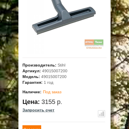
ОПЛАТА
ГАРАНТИЯ И СЕРВИС
ПОЛЬЗОВАТЕЛЬСКОЕ СОГЛАШЕНИЕ
КОНТАКТЫ
Производитель:
Stihl
АКЦИИ
Артикул:
49015007200
Модель:
49015007200
Гарантия:
1 год
Наличие:
Под заказ
Цена:
3155 р.
Запросить счет