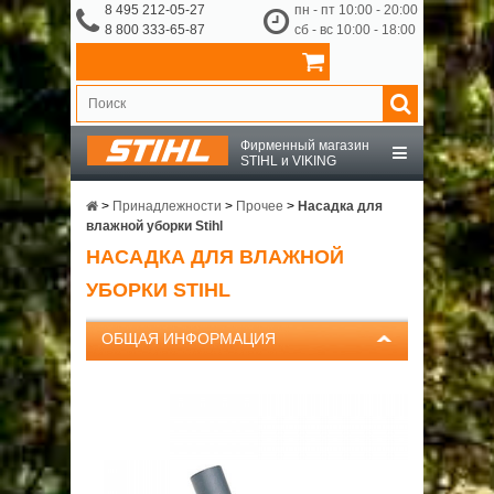
8 495 212-05-27
пн - пт 10:00 - 20:00
8 800 333-65-87
сб - вс 10:00 - 18:00
Фирменный магазин
STIHL и VIKING
STIHL
>
Принадлежности
>
Прочее
>
Насадка для
влажной уборки Stihl
НАСАДКА ДЛЯ ВЛАЖНОЙ
VIKING
УБОРКИ STIHL
OCHSENKOPF
ОБЩАЯ ИНФОРМАЦИЯ
ПРИНАДЛЕЖНОСТИ
О КОМПАНИИ
ДОСТАВКА