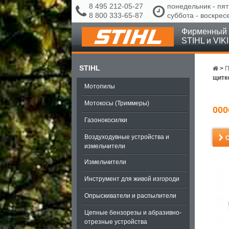
8 495 212-05-27
понедельник - пят
8 800 333-65-87
суббота - воскрес
Фирменный 
STIHL и VIK
STIHL
>
П
щитк
Мотопилы
Мотокосы (Триммеры)
00
Газонокосилки
Воздуходувные устройства и
измельчители
Измельчители
Инструмент для живой изгороди
Опрыскиватели и распылители
Цепные бензорезы и абразивно-
отрезные устройства