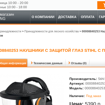
ница 10:00 - 20:00
енье 10:00 - 18:00
магазин
О КОМПАНИИ
ДОСТАВКА
ОПЛАТА
ГА
ING
ринадлежности
>
Принадлежности для лесного хозяйства
>
00008840253 Нау
ом
008840253 НАУШНИКИ С ЗАЩИТОЙ ГЛАЗ STIHL 
Общая информация
Технические данные
Отзывы (0)
Производитель:
Stihl
Артикул:
0000884025
Модель:
0000884025
Наличие:
Под заказ
Цена:
5390 р.