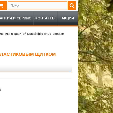
РАНТИЯ И СЕРВИС
КОНТАКТЫ
АКЦИИ
шники с защитой глаз Stihl с пластиковым
С ПЛАСТИКОВЫМ ЩИТКОМ
3
3