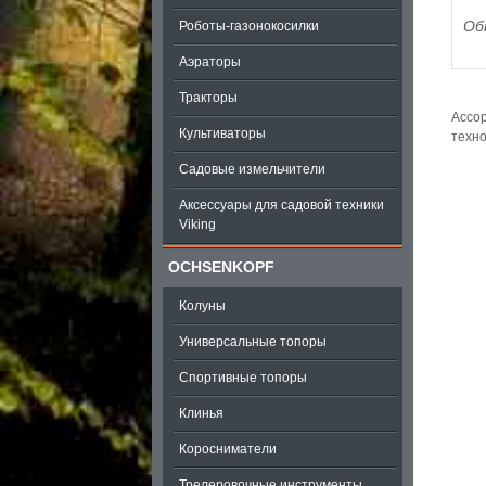
Об
Роботы-газонокосилки
Аэраторы
Тракторы
Ассор
Культиваторы
техно
Садовые измельчители
Аксессуары для садовой техники
Viking
OCHSENKOPF
Колуны
Универсальные топоры
Спортивные топоры
Клинья
Коросниматели
Трелеровочные инструменты