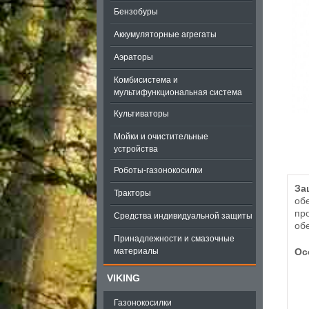
Бензобуры
Аккумуляторные агрегаты
Аэраторы
Комбисистема и
мультифункциональная система
Культиваторы
Мойки и очистительные
устройства
Роботы-газонокосилки
За
Тракторы
об
пр
Средства индивидуальной защиты
об
Принадлежности и смазочные
материалы
Ос
VIKING
Газонокосилки