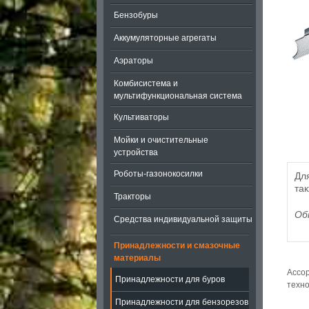
Бензобуры
Аккумуляторные агрегаты
Аэраторы
Комбисистема и
мультифункциональная система
Культиваторы
Мойки и очистительные
устройства
Роботы-газонокосилки
Для
та
Тракторы
Об
Средства индивидуальной защиты
Принадлежности и смазочные
материалы
Ассор
Принадлежности для буров
техно
Принадлежности для бензорезов