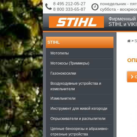
8 495 212-05-27
понедельник - пят
8 800 333-65-87
суббота - воскрес
Фирменный 
STIHL и VIK
>
S
STIHL
Мотопилы
ОП
Мотокосы (Триммеры)
Газонокосилки
Воздуходувные устройства и
измельчители
Измельчители
Инструмент для живой изгороди
Опрыскиватели и распылители
Цепные бензорезы и абразивно-
отрезные устройства