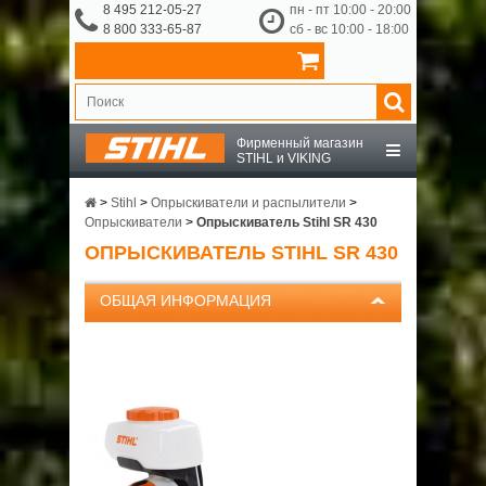
8 495 212-05-27
пн - пт 10:00 - 20:00
8 800 333-65-87
сб - вс 10:00 - 18:00
Фирменный магазин
STIHL и VIKING
STIHL
>
Stihl
>
Опрыскиватели и распылители
>
Опрыскиватели
>
Опрыскиватель Stihl SR 430
ОПРЫСКИВАТЕЛЬ STIHL SR 430
VIKING
ОБЩАЯ ИНФОРМАЦИЯ
OCHSENKOPF
ПРИНАДЛЕЖНОСТИ
О КОМПАНИИ
ДОСТАВКА