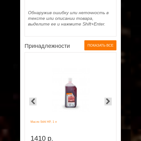
Обнаружив ошибку или неточность в
тексте или описании товара,
выделите ее и нажмите Shift+Enter.
Принадлежности
ПОКАЗАТЬ ВСЕ
Масло Stihl HP, 1 л
Масло Stihl H
1410 р.
1690 