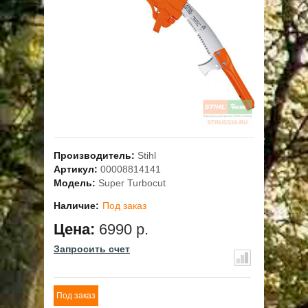
ОПЛАТА
ГАРАНТИЯ И СЕРВИС
ПОЛЬЗОВАТЕЛЬСКОЕ СОГЛАШЕНИЕ
КОНТАКТЫ
Производитель:
Stihl
АКЦИИ
Артикул:
00008814141
Модель:
Super Turbocut
Наличие:
Под заказ
Цена:
6990 р.
Запросить счет
Под заказ