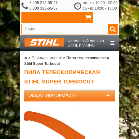
8 495 212-05-27
пн - пт 10:00 - 20:00
8 800 333-65-87
сб - вс 10:00 - 18:00
Фирменный магазин
STIHL и VIKING
STIHL
>
Принадлежности
>
Пила телескопическая
Stihl Super Turbocut
ПИЛА ТЕЛЕСКОПИЧЕСКАЯ
VIKING
STIHL SUPER TURBOCUT
OCHSENKOPF
ОБЩАЯ ИНФОРМАЦИЯ
ПРИНАДЛЕЖНОСТИ
О КОМПАНИИ
ДОСТАВКА