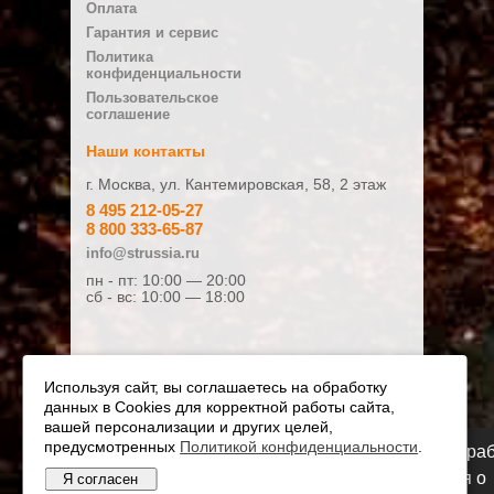
Оплата
E-mail
Гарантия и сервис
Политика
конфиденциальности
Плюсы
Пользовательское
соглашение
Наши контакты
г. Москва, ул. Кантемировская, 58, 2 этаж
Минусы
8 495 212-05-27
8 800 333-65-87
info@strussia.ru
пн - пт: 10:00 — 20:00
сб - вс: 10:00 — 18:00
Ваш отзыв:
Используя сайт, вы соглашаетесь на обработку
данных в Cookies для корректной работы сайта,
Оценка:
вашей персонализации и других целей,
предусмотренных
Плохо
Политикой конфиденциальности
Хорошо
.
Мы переезжаем! С 21 июля магазин будет ра
по новому адресу. Подробная информация о
Я согласен
© Официальный дилер STIHL и VIKING 2010 - 2026
Я даю согласие на обработку