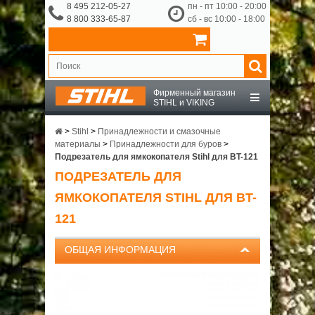
8 495 212-05-27
пн - пт 10:00 - 20:00
8 800 333-65-87
сб - вс 10:00 - 18:00
Фирменный магазин
STIHL и VIKING
STIHL
>
Stihl
>
Принадлежности и смазочные
материалы
>
Принадлежности для буров
>
Подрезатель для ямкокопателя Stihl для BT-121
VIKING
ПОДРЕЗАТЕЛЬ ДЛЯ
ЯМКОКОПАТЕЛЯ STIHL ДЛЯ BT-
OCHSENKOPF
121
ПРИНАДЛЕЖНОСТИ
ОБЩАЯ ИНФОРМАЦИЯ
О КОМПАНИИ
ДОСТАВКА