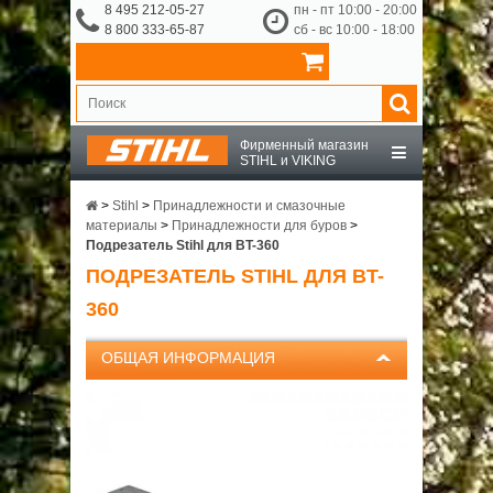
8 495 212-05-27
пн - пт 10:00 - 20:00
8 800 333-65-87
сб - вс 10:00 - 18:00
Фирменный магазин
STIHL и VIKING
STIHL
>
Stihl
>
Принадлежности и смазочные
материалы
>
Принадлежности для буров
>
Подрезатель Stihl для BT-360
VIKING
ПОДРЕЗАТЕЛЬ STIHL ДЛЯ BT-
360
OCHSENKOPF
ОБЩАЯ ИНФОРМАЦИЯ
ПРИНАДЛЕЖНОСТИ
О КОМПАНИИ
ДОСТАВКА