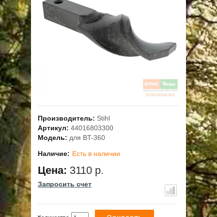
ОПЛАТА
ГАРАНТИЯ И СЕРВИС
ПОЛЬЗОВАТЕЛЬСКОЕ СОГЛАШЕНИЕ
КОНТАКТЫ
АКЦИИ
Производитель:
Stihl
Артикул:
44016803300
Модель:
для BT-360
Наличие:
Есть в наличии
Цена:
3110 р.
Запросить счет