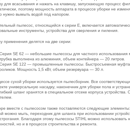
ку для всасывания и нажать на клавишу, запускающую процесс фи
атически, поэтому мощность аппарата в процессе уборки не измен
р нужно вымыть водой под напором.
тельный пылесос, относящийся к серии Е, включается автоматичес
вальные инструменты, устройства для сверления и пиления.
пу применения делятся на две серии:
Серия SE 62 — небольшие пылесосы для частного использования 
трубка выполнена из алюминия, объем контейнера — 20 литров.
Серия SE 122 — промышленные пылесосы. Быстросъемная муфта, 
роликов. Мощность 1,5 кВт, объем резервуара — 30 л.
цессе сухой уборки используется пылесборник. Все соответствую
екте универсальную насадку, наконечник для уборки пола и устран
 гибкий шланг хранятся в специальном отсеке корпуса устройства.
телем.
оре вместе с пылесосом также поставляются следующие элементы
ый можно мыть, переходник для шланга при использовании устройс
 строгания. Благодаря этому пылесосы STIHL можно использовать н
ностей, но и в процессе строительства и ремонта.