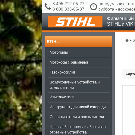
8 495 212-05-27
понедельник - пят
8 800 333-65-87
суббота - воскрес
Фирменный 
STIHL и VIK
>
S
STIHL
Мотопилы
Мотокосы (Триммеры)
Газонокосилки
Сорт
Воздуходувные устройства и
измельчители
Измельчители
Инструмент для живой изгороди
Опрыскиватели и распылители
Цепные бензорезы и абразивно-
отрезные устройства