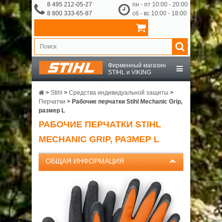
8 495 212-05-27
пн - пт 10:00 - 20:00
8 800 333-65-87
сб - вс 10:00 - 18:00
Фирменный магазин
STIHL и VIKING
STIHL
>
Stihl
>
Средства индивидуальной защиты
>
Перчатки
>
Рабочие перчатки Stihl Mechanic Grip,
размер L
VIKING
РАБОЧИЕ ПЕРЧАТКИ STIHL
MECHANIC GRIP, РАЗМЕР L
OCHSENKOPF
ОБЩАЯ ИНФОРМАЦИЯ
ПРИНАДЛЕЖНОСТИ
О КОМПАНИИ
ДОСТАВКА