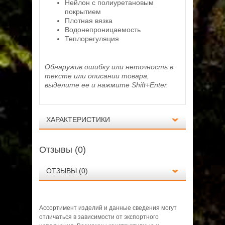
Нейлон с полиуретановым
покрытием
Плотная вязка
Водонепроницаемость
Теплорегуляция
Обнаружив ошибку или неточность в
тексте или описании товара,
выделите ее и нажмите Shift+Enter.
ХАРАКТЕРИСТИКИ
Отзывы (0)
ОТЗЫВЫ (0)
Ассортимент изделий и данные сведения могут
Технические данные
отличаться в зависимости от экспортного