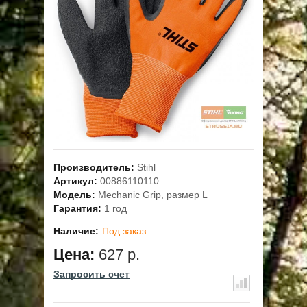
ОПЛАТА
ГАРАНТИЯ И СЕРВИС
ПОЛЬЗОВАТЕЛЬСКОЕ СОГЛАШЕНИЕ
КОНТАКТЫ
АКЦИИ
Производитель:
Stihl
Артикул:
00886110110
Модель:
Mechanic Grip, размер L
Гарантия:
1 год
Наличие:
Под заказ
Цена:
627 р.
Запросить счет