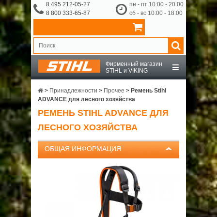
8 495 212-05-27
пн - пт 10:00 - 20:00
8 800 333-65-87
сб - вс 10:00 - 18:00
Фирменный магазин
STIHL и VIKING
STIHL
>
Принадлежности
>
Прочее
>
Ремень Stihl
ADVANCE для лесного хозяйства
РЕМЕНЬ STIHL ADVANCE ДЛЯ
VIKING
ЛЕСНОГО ХОЗЯЙСТВА
OCHSENKOPF
ОБЩАЯ ИНФОРМАЦИЯ
ПРИНАДЛЕЖНОСТИ
О КОМПАНИИ
ДОСТАВКА