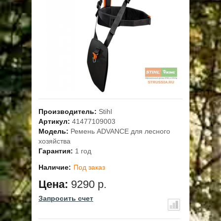
ОПЛАТА
ГАРАНТИЯ И СЕРВИС
ПОЛЬЗОВАТЕЛЬСКОЕ СОГЛАШЕНИЕ
КОНТАКТЫ
Производитель:
Stihl
АКЦИИ
Артикул:
41477109003
Модель:
Ремень ADVANCE для лесного
хозяйства
Гарантия:
1 год
Наличие:
Под заказ
Цена:
9290 р.
Запросить счет