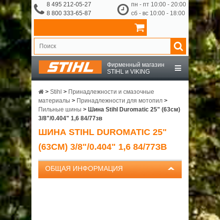
8 495 212-05-27
пн - пт 10:00 - 20:00
8 800 333-65-87
сб - вс 10:00 - 18:00
Фирменный магазин
STIHL и VIKING
STIHL
>
Stihl
>
Принадлежности и смазочные
материалы
>
Принадлежности для мотопил
>
Пильные шины
>
Шина Stihl Duromatic 25" (63см)
VIKING
3/8"/0.404" 1,6 84/77зв
ШИНА STIHL DUROMATIC 25"
OCHSENKOPF
(63СМ) 3/8"/0.404" 1,6 84/77ЗВ
ПРИНАДЛЕЖНОСТИ
ОБЩАЯ ИНФОРМАЦИЯ
О КОМПАНИИ
ДОСТАВКА