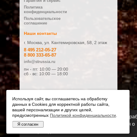
Гарантия и сервис
Политика
конфиденциальности
Плюсы
Пользовательское
соглашение
Наши контакты
г. Москва, ул. Кантемировская, 58, 2 этаж
Минусы
8 495 212-05-27
8 800 333-65-87
info@strussia.ru
пн - пт: 10:00 — 20:00
сб - вс: 10:00 — 18:00
Ваш отзыв:
Используя сайт, вы соглашаетесь на обработку
данных в Cookies для корректной работы сайта,
Оценка:
вашей персонализации и других целей,
предусмотренных
Плохо
Политикой конфиденциальности
Хорошо
.
Мы переезжаем! С 21 июля магазин будет ра
по новому адресу. Подробная информация о
Я согласен
© Официальный дилер STIHL и VIKING 2010 - 2026
Я даю согласие на обработку
переезде по ссылке
персональных данных и соглашаюсь с