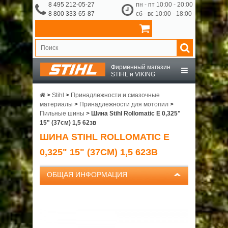
8 495 212-05-27
пн - пт 10:00 - 20:00
8 800 333-65-87
сб - вс 10:00 - 18:00
Фирменный магазин
STIHL и VIKING
STIHL
>
Stihl
>
Принадлежности и смазочные
материалы
>
Принадлежности для мотопил
>
Пильные шины
>
Шина Stihl Rollomatic E 0,325"
VIKING
15" (37см) 1,5 62зв
ШИНА STIHL ROLLOMATIC E
OCHSENKOPF
0,325" 15" (37СМ) 1,5 62ЗВ
ПРИНАДЛЕЖНОСТИ
ОБЩАЯ ИНФОРМАЦИЯ
О КОМПАНИИ
ДОСТАВКА