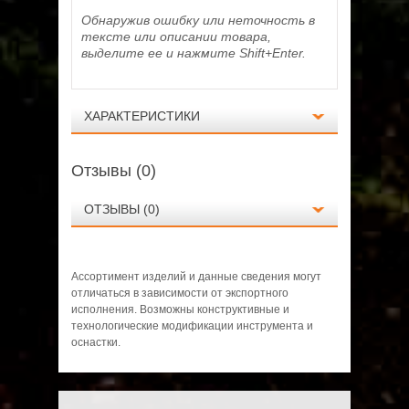
Обнаружив ошибку или неточность в
тексте или описании товара,
выделите ее и нажмите Shift+Enter.
ХАРАКТЕРИСТИКИ
Отзывы (0)
ОТЗЫВЫ (0)
Ассортимент изделий и данные сведения могут
Технические данные
отличаться в зависимости от экспортного
исполнения. Возможны конструктивные и
Длина шины, дюйм/см
15/37
технологические модификации инструмента и
Количество звеньев, шт
62
оснастки.
Нет отзывов о данном товаре.
Толщина цепи, мм
1.5
Шаг цепи
0,325