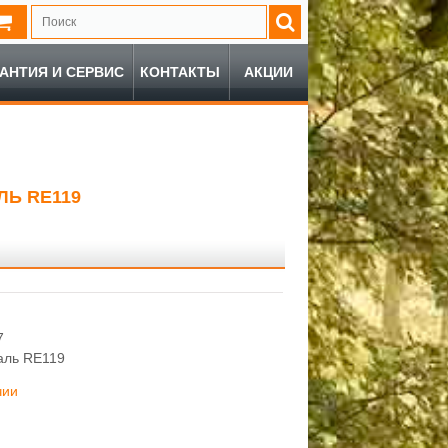
РАНТИЯ И СЕРВИС
КОНТАКТЫ
АКЦИИ
ЛЬ RE119
7
таль RE119
чии