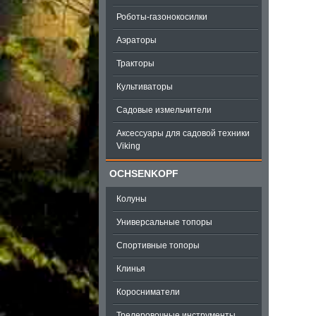
Роботы-газонокосилки
Аэраторы
Тракторы
Культиваторы
Садовые измельчители
Аксессуары для садовой техники
Viking
OCHSENKOPF
Колуны
Универсальные топоры
Спортивные топоры
Клинья
Коросниматели
Трелеровочные инструменты