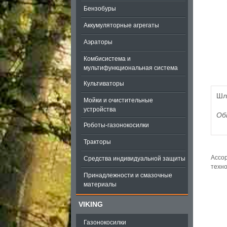
Бензобуры
Аккумуляторные агрегаты
Аэраторы
Комбисистема и
мультифункциональная система
Культиваторы
Шла
Мойки и очистительные
устройства
Об
Роботы-газонокосилки
Тракторы
Ассор
Средства индивидуальной защиты
техно
Принадлежности и смазочные
материалы
VIKING
Газонокосилки