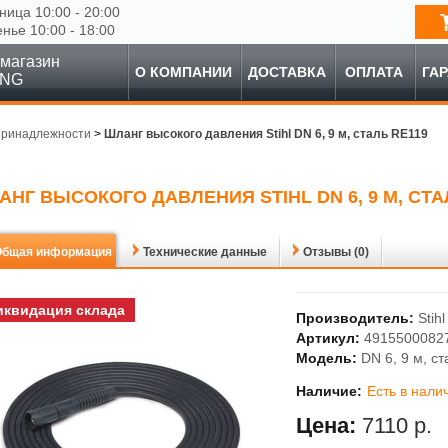
ница 10:00 - 20:00
енье 10:00 - 18:00
магазин
О КОМПАНИИ
ДОСТАВКА
ОПЛАТА
ГА
ING
ринадлежности
>
Шланг высокого давления Stihl DN 6, 9 м, сталь RE119
АНГ ВЫСОКОГО ДАВЛЕНИЯ STIHL DN 6, 9 М, СТА
Общая информация
Технические данные
Отзывы (0)
иквидация склада
Производитель:
Stihl
Артикул:
4915500082
Модель:
DN 6, 9 м, с
Наличие:
Есть в нали
Цена:
7110 р.