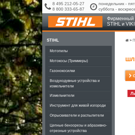
8 495 212-05-27
понедельник - пят
8 800 333-65-87
суббота - воскрес
Фирменный 
STIHL и VIK
STIHL
>
П
Мотопилы
ШЛ
Мотокосы (Триммеры)
Газонокосилки
Воздуходувные устройства и
измельчители
Л
Измельчители
Инструмент для живой изгороди
Опрыскиватели и распылители
Цепные бензорезы и абразивно-
отрезные устройства