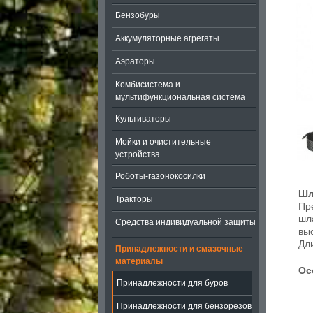
Бензобуры
Аккумуляторные агрегаты
Аэраторы
Комбисистема и
мультифункциональная система
Культиваторы
Мойки и очистительные
устройства
Роботы-газонокосилки
Шл
Тракторы
Пр
шл
Средства индивидуальной защиты
вы
Дл
Принадлежности и смазочные
материалы
Ос
Принадлежности для буров
Принадлежности для бензорезов