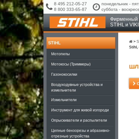
8 495 212-05-27
понедельник - пят
8 800 333-65-87
суббота - воскрес
Фирменный 
STIHL и VIK
>
S
STIHL
Stihl
Мотопилы
Мотокосы (Триммеры)
ШЛ
Газонокосилки
Воздуходувные устройства и
измельчители
Измельчители
Инструмент для живой изгороди
Опрыскиватели и распылители
Цепные бензорезы и абразивно-
отрезные устройства