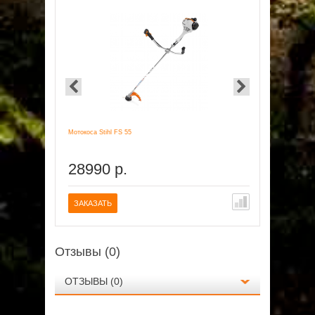
Мотокоса Stihl FS 55
Кусторез Sti
28990 р.
12149
ЗАКАЗАТЬ
ПОД ЗАК
Отзывы (0)
ОТЗЫВЫ (0)