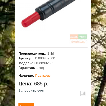
ОПЛАТА
ГАРАНТИЯ И СЕРВИС
ПОЛЬЗОВАТЕЛЬСКОЕ СОГЛАШЕНИЕ
КОНТАКТЫ
Производитель:
Stihl
АКЦИИ
Артикул:
11088902500
Модель:
11088902500
Гарантия:
1 год
Наличие:
Под заказ
Цена:
685 р.
Запросить счет