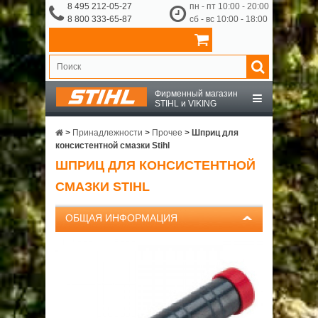
8 495 212-05-27
пн - пт 10:00 - 20:00
8 800 333-65-87
сб - вс 10:00 - 18:00
Фирменный магазин
STIHL и VIKING
STIHL
>
Принадлежности
>
Прочее
>
Шприц для
консистентной смазки Stihl
ШПРИЦ ДЛЯ КОНСИСТЕНТНОЙ
VIKING
СМАЗКИ STIHL
OCHSENKOPF
ОБЩАЯ ИНФОРМАЦИЯ
ПРИНАДЛЕЖНОСТИ
О КОМПАНИИ
ДОСТАВКА