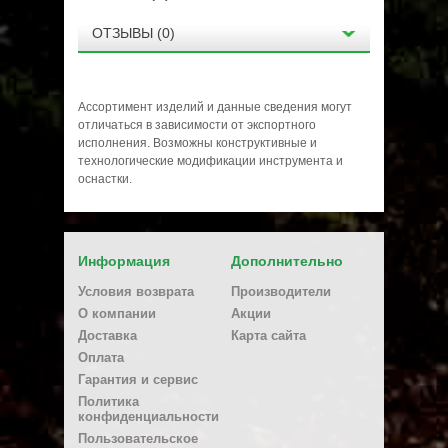
ОТЗЫВЫ (0)
Ассортимент изделий и данные сведения могут
отличаться в зависимости от экспортного
исполнения. Возможны конструктивные и
технологические модификации инструмента и
оснастки.
Нет отзывов о данном товаре.
Информация
Дополнительно
Написать отзыв
Условия возврата
Производители
Ваше имя:
О компании
Акции
Доставка
Карта сайта
Оплата
E-mail
Гарантия и сервис
Политика
конфиденциальности
Плюсы
Пользовательское