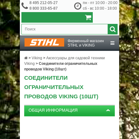
8 495 212-05-27
пн - пт 10:00 - 20:00
8 800 333-65-87
сб - вс 10:00 - 18:00
Фирменный магазин
STIHL и VIKING
STIHL
>
Viking
>
Аксессуары для садовой техники
Viking
>
Соединители ограничительных
проводов Viking (10шт)
VIKING
СОЕДИНИТЕЛИ
ОГРАНИЧИТЕЛЬНЫХ
OCHSENKOPF
ПРОВОДОВ VIKING (10ШТ)
ПРИНАДЛЕЖНОСТИ
ОБЩАЯ ИНФОРМАЦИЯ
О КОМПАНИИ
ДОСТАВКА