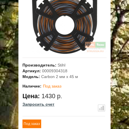
ОПЛАТА
ГАРАНТИЯ И СЕРВИС
ПОЛЬЗОВАТЕЛЬСКОЕ СОГЛАШЕНИЕ
КОНТАКТЫ
Производитель:
Stihl
АКЦИИ
Артикул:
00009304318
Модель:
Carbon 2 мм х 45 м
Наличие:
Под заказ
Цена:
1430 р.
Запросить счет
Под заказ