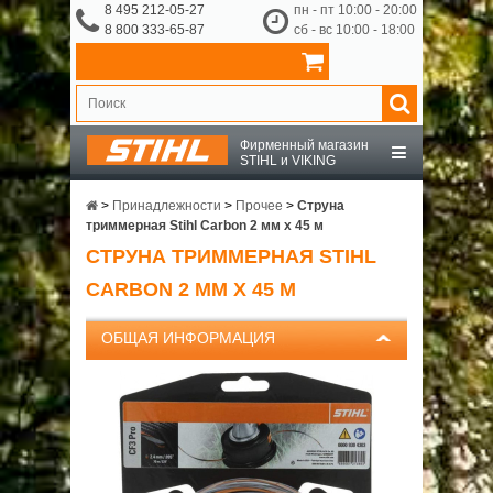
8 495 212-05-27
пн - пт 10:00 - 20:00
8 800 333-65-87
сб - вс 10:00 - 18:00
Фирменный магазин
STIHL и VIKING
STIHL
>
Принадлежности
>
Прочее
>
Струна
триммерная Stihl Carbon 2 мм х 45 м
СТРУНА ТРИММЕРНАЯ STIHL
VIKING
CARBON 2 ММ Х 45 М
OCHSENKOPF
ОБЩАЯ ИНФОРМАЦИЯ
ПРИНАДЛЕЖНОСТИ
О КОМПАНИИ
ДОСТАВКА