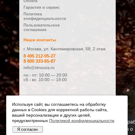
Оплата
E-mail
Гарантия и сервис
Политика
конфиденциальности
Плюсы
Пользовательское
соглашение
Наши контакты
г. Москва, ул. Кантемировская, 58, 2 этаж
Минусы
8 495 212-05-27
8 800 333-65-87
info@strussia.ru
пн - пт: 10:00 — 20:00
сб - вс: 10:00 — 18:00
Ваш отзыв:
Используя сайт, вы соглашаетесь на обработку
данных в Cookies для корректной работы сайта,
Оценка:
вашей персонализации и других целей,
предусмотренных
Плохо
Политикой конфиденциальности
Хорошо
.
Мы переезжаем! С 21 июля магазин будет ра
по новому адресу. Подробная информация о
Я согласен
© Официальный дилер STIHL и VIKING 2010 - 2026
Я даю согласие на обработку