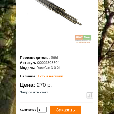
ОПЛАТА
ГАРАНТИЯ И СЕРВИС
ПОЛЬЗОВАТЕЛЬСКОЕ СОГЛАШЕНИЕ
КОНТАКТЫ
Производитель:
Stihl
АКЦИИ
Артикул:
00009303504
Модель:
DuroCut 3.0 XL
Наличие:
Есть в наличии
Цена:
270 р.
Запросить счет
Заказать
Количество