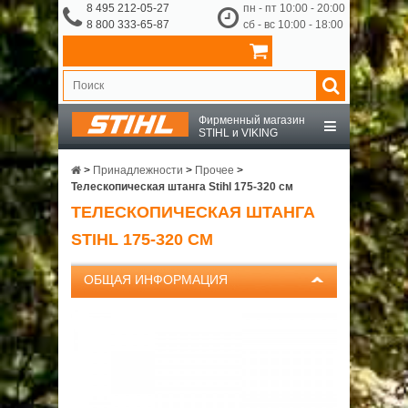
8 495 212-05-27
пн - пт 10:00 - 20:00
8 800 333-65-87
сб - вс 10:00 - 18:00
Фирменный магазин
STIHL и VIKING
STIHL
>
Принадлежности
>
Прочее
>
Телескопическая штанга Stihl 175-320 см
ТЕЛЕСКОПИЧЕСКАЯ ШТАНГА
VIKING
STIHL 175-320 СМ
OCHSENKOPF
ОБЩАЯ ИНФОРМАЦИЯ
ПРИНАДЛЕЖНОСТИ
О КОМПАНИИ
ДОСТАВКА