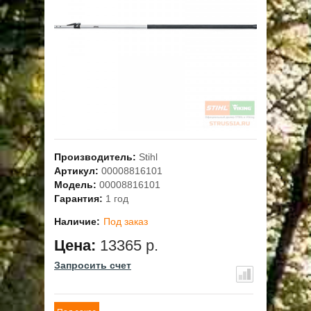
ОПЛАТА
ГАРАНТИЯ И СЕРВИС
ПОЛЬЗОВАТЕЛЬСКОЕ СОГЛАШЕНИЕ
КОНТАКТЫ
Производитель:
Stihl
АКЦИИ
Артикул:
00008816101
Модель:
00008816101
Гарантия:
1 год
Наличие:
Под заказ
Цена:
13365 р.
Запросить счет