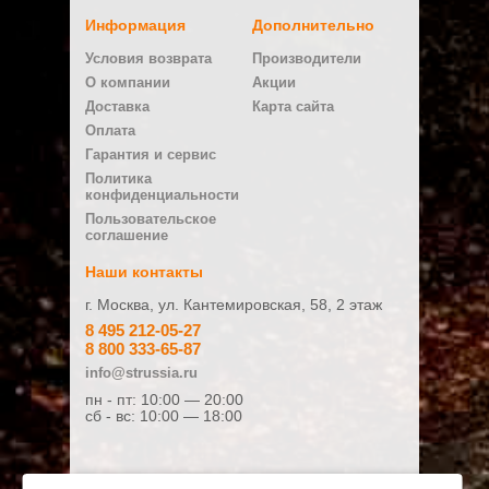
Информация
Дополнительно
Условия возврата
Производители
О компании
Акции
Доставка
Карта сайта
Оплата
Гарантия и сервис
Политика
конфиденциальности
Пользовательское
соглашение
Наши контакты
г. Москва, ул. Кантемировская, 58, 2 этаж
8 495 212-05-27
8 800 333-65-87
info@strussia.ru
пн - пт: 10:00 — 20:00
сб - вс: 10:00 — 18:00