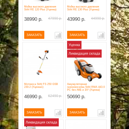
Мойка высокого давления
Мойка высокого давления
Stihl RE 120 Plus (Уценка)
Stihl RE 130 Plus (Уценка)
ОПЛАТА
38990 р.
47990 р.
43990 р.
44990 р.
ГАРАНТИЯ И СЕРВИС
ЗАКАЗАТЬ
ЗАКАЗАТЬ
ПОЛЬЗОВАТЕЛЬСКОЕ СОГЛАШЕНИЕ
Уценка
Ликвидация склада
КОНТАКТЫ
АКЦИИ
Мотокоса Stihl FS 250 GSB
Аккумуляторная
230-2 (Уценка1)
газонокосилка Stihl RMA 443.0
РC без АКБ и З/У (Уценка)
46990 р.
62490 р.
50690 р.
ЗАКАЗАТЬ
ЗАКАЗАТЬ
Ликвидация склада