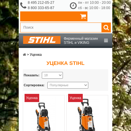
8 495 212-05-27
пн - пт 10:00 - 20:00
8 800 333-65-87
сб - вс 10:00 - 18:00
Фирменный магазин
STIHL и VIKING
STIHL
>
Уценка
УЦЕНКА STIHL
VIKING
Показать:
OCHSENKOPF
Сортировка:
Уценка
Уценка
ПРИНАДЛЕЖНОСТИ
О КОМПАНИИ
ДОСТАВКА