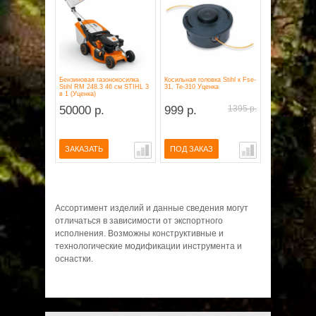
Бензиновая газонокосилка
Косильная головка Stihl к Fse-
Stihl RM 248.3 46 см STIHL 3
31, Те-310 Уценка
в 1 (Уценка)
50000 р.
999 р.
1395 р.
ЗАКАЗАТЬ
ПОД ЗАКАЗ
Ассортимент изделий и данные сведения могут
отличаться в зависимости от экспортного
исполнения. Возможны конструктивные и
технологические модификации инструмента и
оснастки.